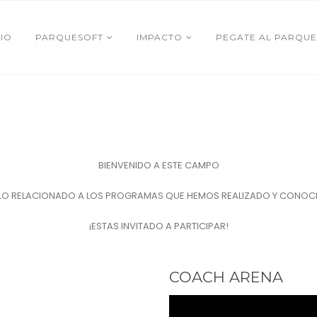
CIO
PARQUESOFT
IMPACTO
PEGATE AL PARQUE
BIENVENIDO A ESTE CAMPO
LO RELACIONADO A LOS PROGRAMAS QUE HEMOS REALIZADO Y CONOC
¡ESTAS INVITADO A PARTICIPAR!
COACH ARENA